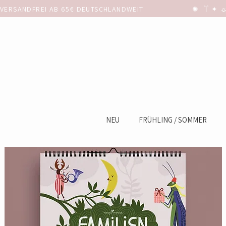
VERSANDFREI AB 65€ DEUTSCHLANDWEIT                      ✺  𓋼 ✦ ☼ ⚚
NEU
FRÜHLING / SOMMER