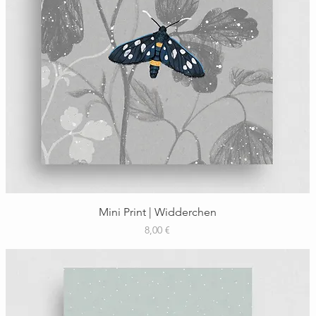
Schnellansicht
Mini Print | Widderchen
Preis
8,00 €