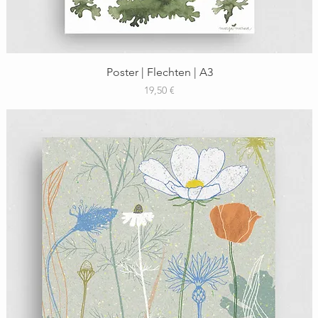
Schnellansicht
Poster | Flechten | A3
Preis
19,50 €