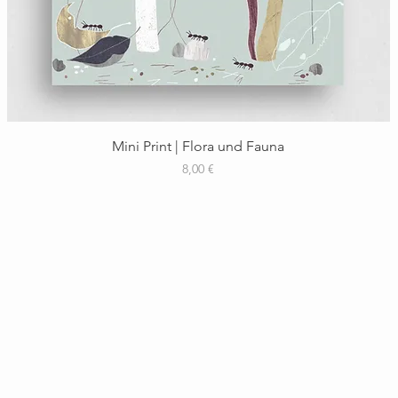
Schnellansicht
Mini Print | Flora und Fauna
Preis
8,00 €