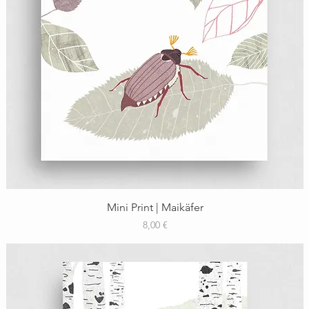
Schnellansicht
Mini Print | Maikäfer
Preis
8,00 €