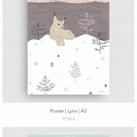
Schnellansicht
Poster | Lynx | A3
Preis
19,50 €