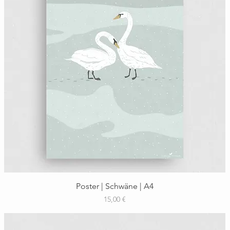
Schnellansicht
Poster | Schwäne | A4
Preis
15,00 €