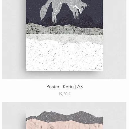
Schnellansicht
Poster | Kettu | A3
Preis
19,50 €