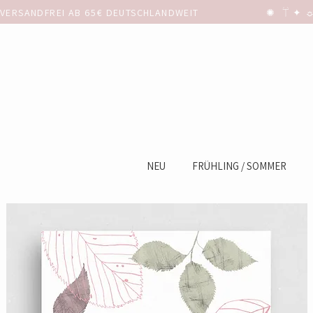
VERSANDFREI AB 65€ DEUTSCHLANDWEIT                      ✺  𓋼 ✦ ☼ ⚚
NEU
FRÜHLING / SOMMER