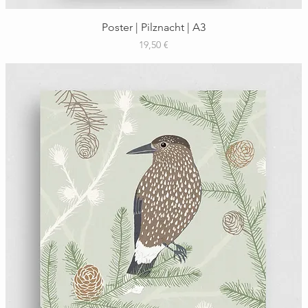
Schnellansicht
Poster | Pilznacht | A3
Preis
19,50 €