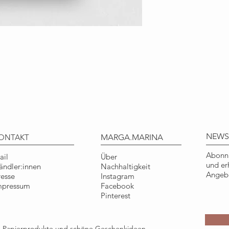
Liebevoll illustrier
Hand gezeichnet und
Natur entworfen.
Art.-Nr.: KKF004
DETAILS
Format: DIN A6, 148
Material: 100% Recy
Qualität: ausgezei
Blauer Engel
Herstellung: klimane
NEWS
ONTAKT
MARGA.MARINA
gefertigt
Umschlag: 100% Rec
Abonni
ail
Über
und er
ändler:innen
Nachhaltigkeit
COPYRIGHT
Angebo
resse
Instagram
Illustration © Tine
mpressum
Facebook
Nur für den persönl
Pinterest
Gebrauch.
ge Papierprodukte und schöne Geschenkideen