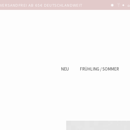
VERSANDFREI AB 65€ DEUTSCHLANDWEIT                      ✺  𓋼 ✦ ☼ ⚚
NEU
FRÜHLING / SOMMER