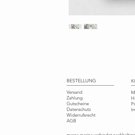
BESTELLUNG
K
Versand
M
Zahlung
H
Gutscheine
P
Datenschutz
I
Widerrufsrecht
AGB
marga.marina verbindet nachhalti