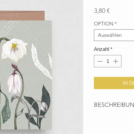
Preis
3,80 €
OPTION
*
Auswählen
Anzahl
*
IN 
BESCHREIBU
Umweltfreundliche 
Recyclingpapier ink
Umschlag.