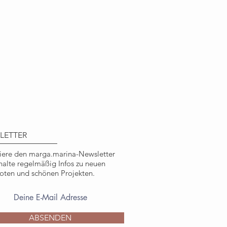
tes Motiv aus Flora & Fauna, von
 in großer Verbundenheit zur
 mm x 105 mm (Karte gefaltet)
clingpapier, 300g/qm stark
chnet mit dem Umweltzeichen
utraler Druck, in Deutschland
LETTER
yclingpapier, braun
ere den marga.marina-Newsletter
halte regelmäßig Infos zu neuen
ten und schönen Projekten.
 Pagenberg, marga.marina
ichen, nicht kommerziellen
ABSENDEN