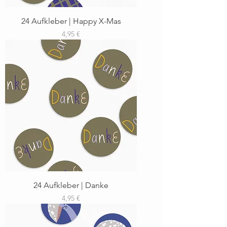
24 Aufkleber | Happy X-Mas
Preis
4,95 €
24 Aufkleber | Danke
Preis
4,95 €