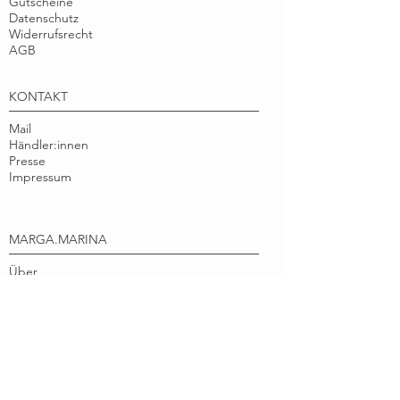
Gutscheine
Datenschutz
Widerrufsrecht
AGB
KONTAKT
Mail
Händler:innen
Presse
Impressum
MARGA.MARINA
Über
Nachhaltigkeit
Instagram
Facebook
Pinterest
marga.marina verbindet nachhaltige
Papierprodukte und schöne