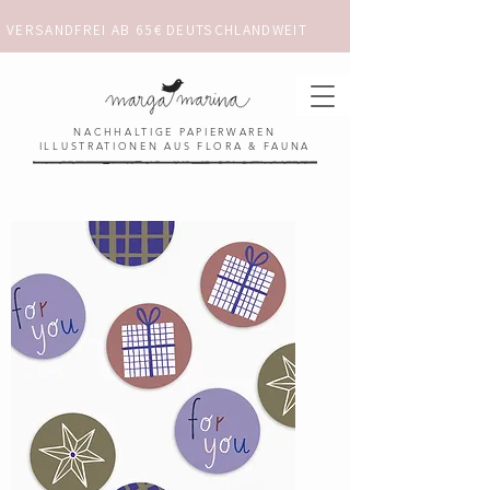
VERSANDFREI AB 65€ DEUTSCHLANDWEIT                      ✺  𓋼 ✦ ☼ ⚚ 
NACHHALTIGE PAPIERWAREN
ILLUSTRATIONEN AUS FLORA & FAUNA