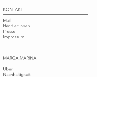
KONTAKT
Mail
Händler:innen
Presse
Impressum
MARGA.MARINA
Über
Nachhaltigkeit
Instagram
Facebook
Pinterest
marga.marina verbindet nachhaltige
Papierprodukte und schöne
Geschenkideen
mit positiven Natur Illustrationen, die
deinen Alltag ein bißchen freundlicher
gestalten wollen. Liebevoll illustrierte Motive
aus Flora & Fauna und besondere Papeterie