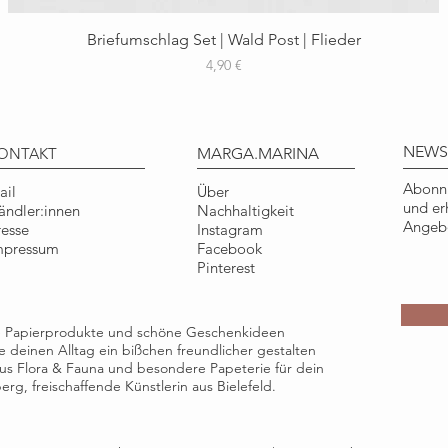
Schnellansicht
Briefumschlag Set | Wald Post | Flieder
Preis
4,90 €
NEWS
ONTAKT
MARGA.MARINA
Abonni
ail
Über
und er
ändler:innen
Nachhaltigkeit
Angebo
resse
Instagram
mpressum
Facebook
Pinterest
ge Papierprodukte und schöne Geschenkideen
die deinen Alltag ein bißchen freundlicher gestalten
e aus Flora & Fauna und besondere Papeterie für dein
rg, freischaffende Künstlerin aus Bielefeld.