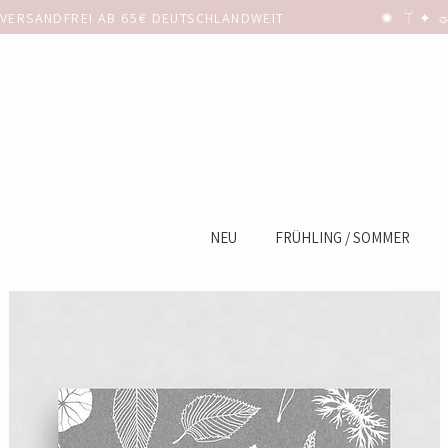
VERSANDFREI AB 65€ DEUTSCHLANDWEIT                      ✺  𓋼 ✦ ☼ ⚚
NEU
FRÜHLING / SOMMER