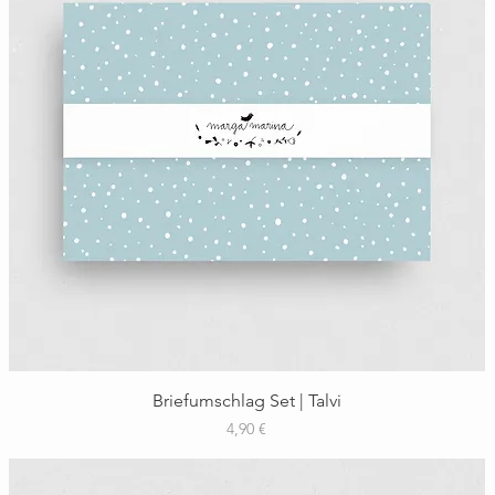
Schnellansicht
Briefumschlag Set | Talvi
Preis
4,90 €