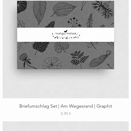
Schnellansicht
Briefumschlag Set | Am Wegesrand | Graphit
Preis
4,90 €