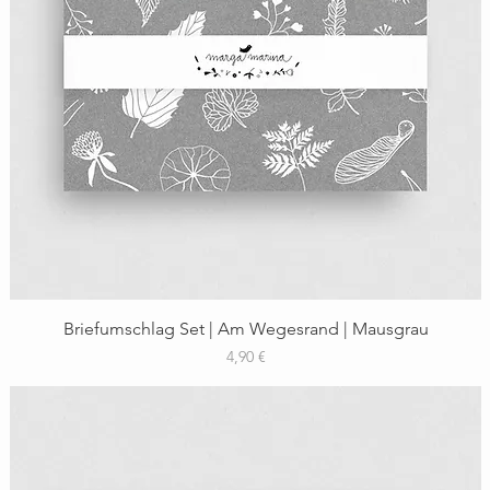
Schnellansicht
Briefumschlag Set | Am Wegesrand | Mausgrau
Preis
4,90 €