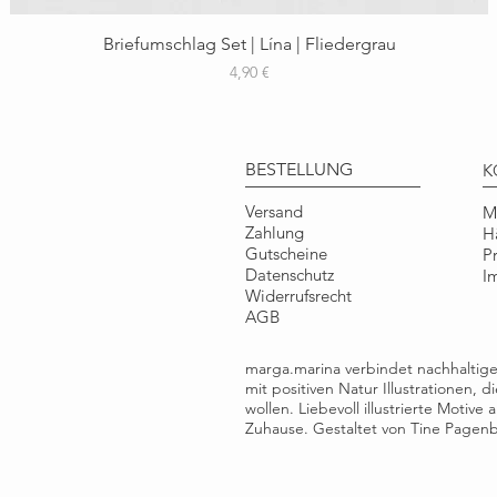
Schnellansicht
Briefumschlag Set | Lína | Fliedergrau
Preis
4,90 €
BESTELLUNG
K
Versand
M
Zahlung
H
Gutscheine
P
Datenschutz
I
Widerrufsrecht
AGB
marga.marina verbindet nachhalti
mit positiven Natur Illustrationen, 
wollen. Liebevoll illustrierte Motiv
Zuhause. Gestaltet von Tine Pagenbe