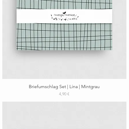
Schnellansicht
Briefumschlag Set | Lína | Mintgrau
Preis
4,90 €