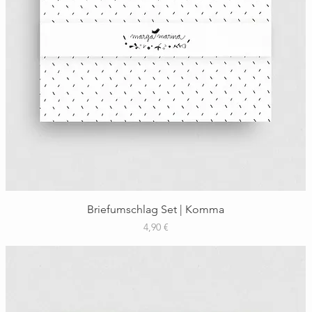
Schnellansicht
Briefumschlag Set | Komma
Preis
4,90 €