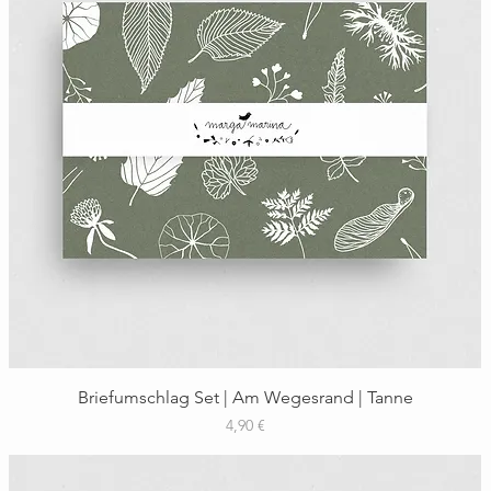
Schnellansicht
Briefumschlag Set | Am Wegesrand | Tanne
Preis
4,90 €