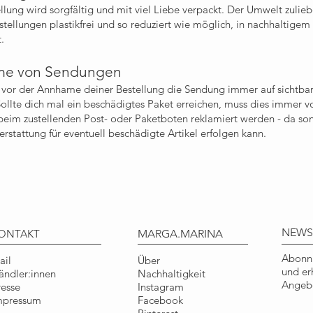
llung wird sorgfältig und mit viel Liebe verpackt. Der Umwelt zulie
estellungen plastikfrei und so reduziert wie möglich, in nachhaltigem
.
e von Sendungen
e vor der Annhame deiner Bestellung die Sendung immer auf sichtba
ollte dich mal ein beschädigtes Paket erreichen, muss dies immer v
im zustellenden Post- oder Paketboten reklamiert werden - da sons
erstattung für eventuell beschädigte Artikel erfolgen kann.
NEWS
ONTAKT
MARGA.MARINA
Abonni
ail
Über
und er
ändler:innen
Nachhaltigkeit
Angebo
resse
Instagram
mpressum
Facebook