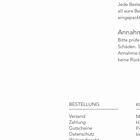
Jede Beste
all eure B
eingepackt
Annahm
Bitte prüf
Schäden. S
Annahme be
keine Rück
BESTELLUNG
K
Versand
M
Zahlung
H
Gutscheine
P
Datenschutz
I
Widerrufsrecht