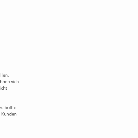
llen,
hnen sich
icht
. Sollte
m Kunden