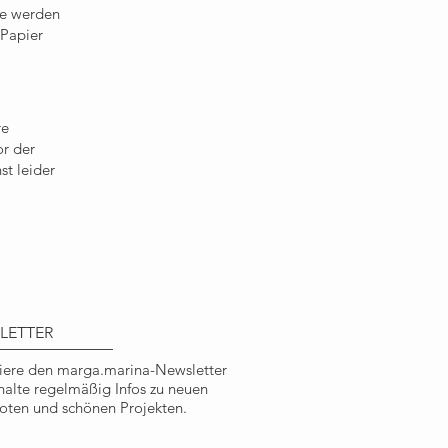
be werden
 Papier
re
or der
t leider
LETTER
ere den marga.marina-Newsletter
halte regelmäßig Infos zu neuen
ten und schönen Projekten.