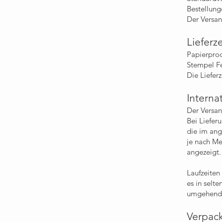
Bestellung
Der Versan
Lieferz
Papierpro
Stempel F
D
ie Liefer
Interna
Der Versan
Bei Liefer
die im ang
je nach M
angezeigt.
Laufzeiten
es in selt
umgehend p
Verpack