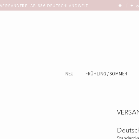
VERSANDFREI AB 65€ DEUTSCHLANDWEIT                      ✺  𓋼 ✦ ☼ ⚚
NEU
FRÜHLING / SOMMER
VERSA
Deutsc
Standardv