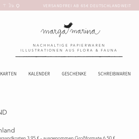
 𓃥 Ϙ                 
NACHHALTIGE PAPIERWAREN
ILLUSTRATIONEN AUS FLORA & FAUNA
KARTEN
KALENDER
GESCHENKE
SCHREIBWAREN
ND
hland
ersandkosten
3,95 € - ausgenommen Großformate 6,50 €