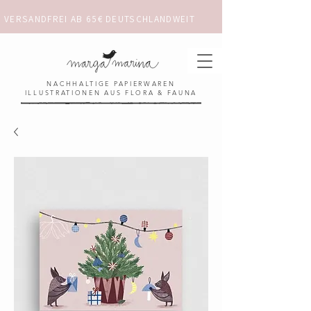
VERSANDFREI AB 65€ DEUTSCHLANDWEIT                      ✺  𓋼 ✦ ☼ ⚚ 
NACHHALTIGE PAPIERWAREN
ILLUSTRATIONEN AUS FLORA & FAUNA