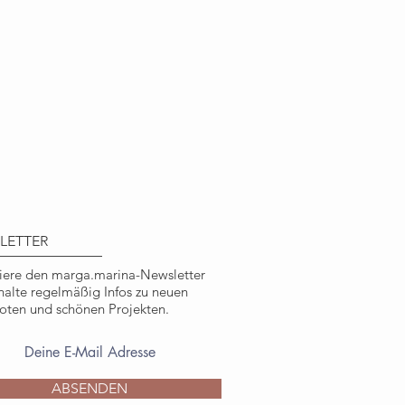
48 mm x 105 mm
clingpapier, 400g/qm stark
iziert, ausgezeichnet mit dem EU
utraler Druck, in Deutschland
 Pagenberg, marga.marina
ichen, nicht kommerziellen
LETTER
ere den marga.marina-Newsletter
halte regelmäßig Infos zu neuen
ten und schönen Projekten.
ABSENDEN