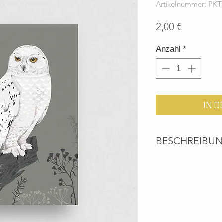
Artikelnummer: PK
Preis
2,00 €
Anzahl
*
IN 
BESCHREIBU
Umweltfreundliche 
Recyclingpapier - P
Shop erhältlich.
Liebevoll illustrier
Hand gezeichnet und
Natur entworfen.