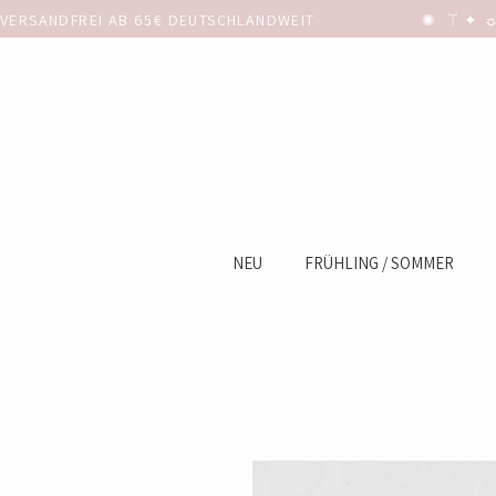
VERSANDFREI AB 65€ DEUTSCHLANDWEIT                      ✺  𓋼 ✦ ☼ ⚚
NEU
FRÜHLING / SOMMER