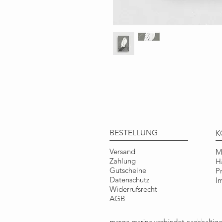
BESTELLUNG
K
Versand
M
Zahlung
H
Gutscheine
P
Datenschutz
I
Widerrufsrecht
AGB
marga.marina verbindet nachhalti