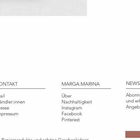
DETAILS
Format: DIN A6, 1
Material: 100% Recy
Qualität: FSC zertif
Eco-Label
Herstellung: klimane
gefertigt
COPYRIGHT
Illustration © Tine
Nur für den persönl
NEWS
ONTAKT
MARGA.MARINA
Gebrauch.
Abonni
ail
Über
und er
ändler:innen
Nachhaltigkeit
Angebo
resse
Instagram
mpressum
Facebook
Pinterest
ge Papierprodukte und schöne Geschenkideen