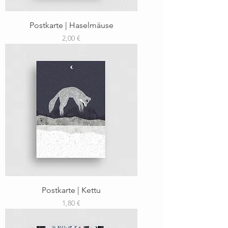
Postkarte | Haselmäuse
Preis
2,00 €
Postkarte | Kettu
Preis
1,80 €