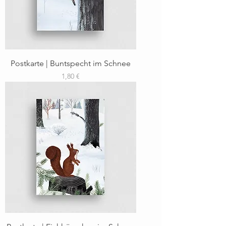
Postkarte | Buntspecht im Schnee
Preis
1,80 €