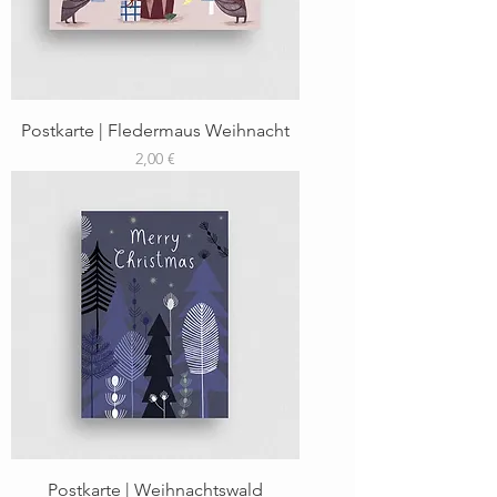
Postkarte | Fledermaus Weihnacht
Preis
2,00 €
Postkarte | Weihnachtswald