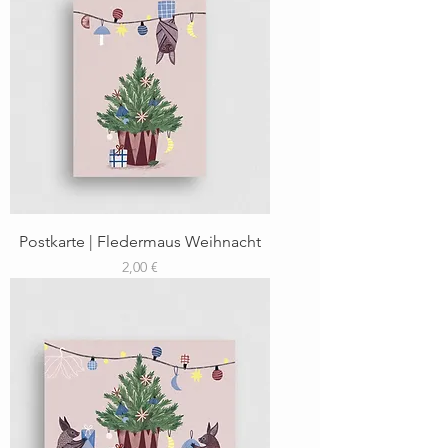
Postkarte | Fledermaus Weihnacht
Preis
2,00 €