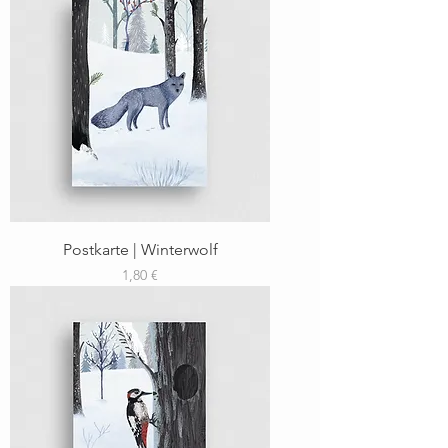
Postkarte | Winterwolf
Preis
1,80 €