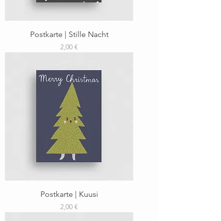
Postkarte | Stille Nacht
Preis
2,00 €
Postkarte | Kuusi
Preis
2,00 €