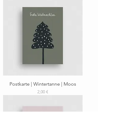
Postkarte | Wintertanne | Moos
Preis
2,00 €