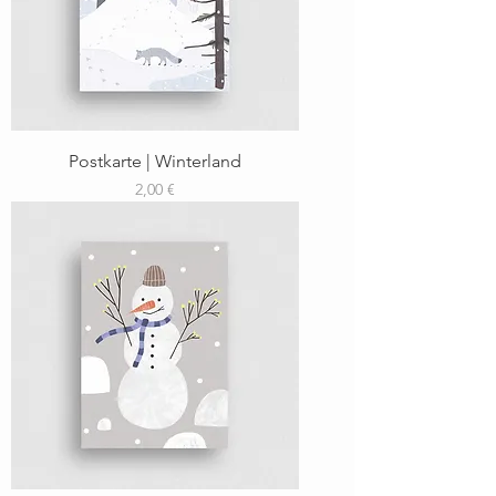
Postkarte | Winterland
Preis
2,00 €