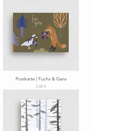
Postkarte | Fuchs & Gans
Preis
2,00 €