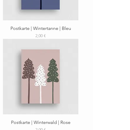
Postkarte | Wintertanne | Bleu
Preis
2,00 €
Postkarte | Winterwald | Rose
Preis
2,00 €