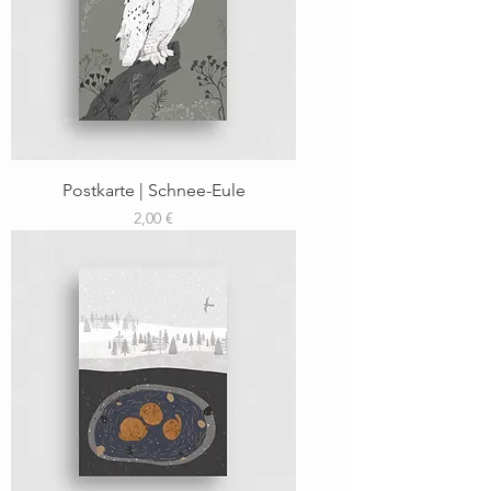
Postkarte | Schnee-Eule
Preis
2,00 €