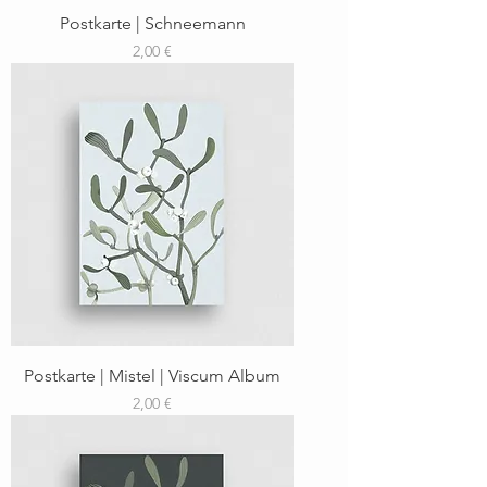
Postkarte | Schneemann
Preis
2,00 €
Postkarte | Mistel | Viscum Album
Preis
2,00 €