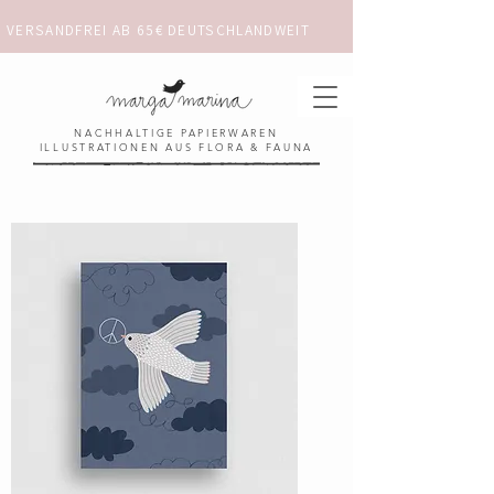
VERSANDFREI AB 65€ DEUTSCHLANDWEIT                      ✺  𓋼 ✦ ☼ ⚚ 
NACHHALTIGE PAPIERWAREN
ILLUSTRATIONEN AUS FLORA & FAUNA