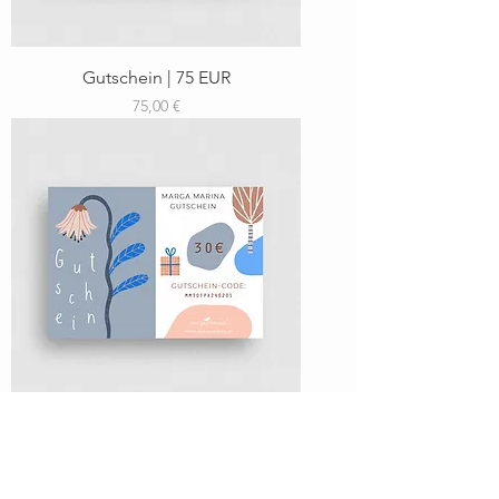
Gutschein | 75 EUR
Preis
75,00 €
Gutschein | 100 EUR
Preis
100,00 €