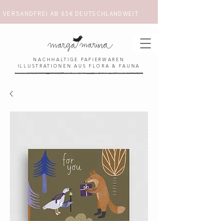
VERSANDFREI AB 65€ DEUTSCHLANDWEIT                      ✺  𓋼 ✦ ☼ ⚚ 
NACHHALTIGE PAPIERWAREN
ILLUSTRATIONEN AUS FLORA & FAUNA