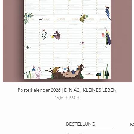
Schnellansicht
Posterkalender 2026 | DIN A2 | KLEINES LEBEN
Standardpreis
Sale-Preis
16,50 €
9,90 €
BESTELLUNG
K