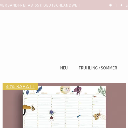
VERSANDFREI AB 65€ DEUTSCHLANDWEIT                      ✺  𓋼 ✦ ☼ ⚚
NEU
FRÜHLING / SOMMER
40% RABATT