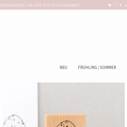
VERSANDFREI AB 65€ DEUTSCHLANDWEIT                      ✺  𓋼 ✦ ☼ ⚚
NEU
FRÜHLING / SOMMER