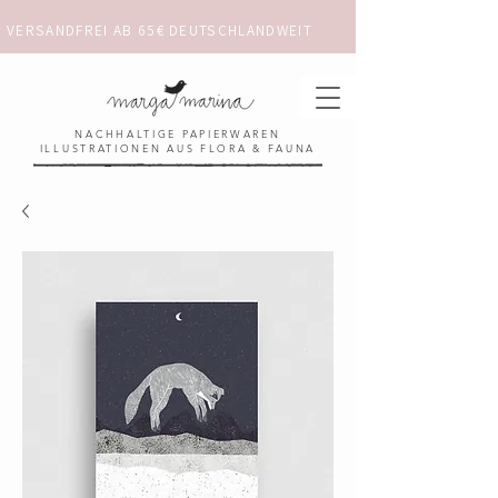
VERSANDFREI AB 65€ DEUTSCHLANDWEIT                      ✺  𓋼 ✦ ☼ ⚚ 
NACHHALTIGE PAPIERWAREN
ILLUSTRATIONEN AUS FLORA & FAUNA