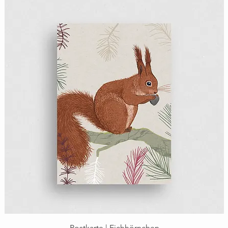
Schnellansicht
Postkarte | Eichhörnchen