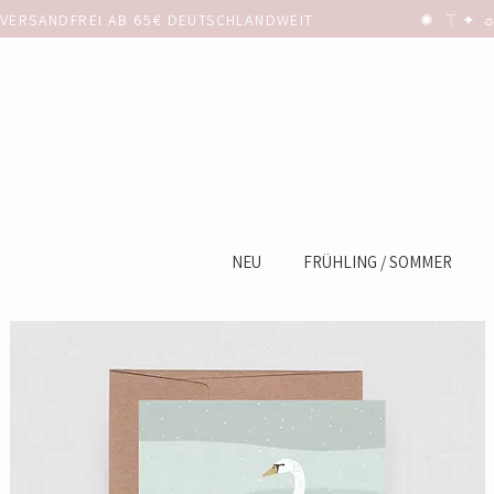
VERSANDFREI AB 65€ DEUTSCHLANDWEIT                      ✺  𓋼 ✦ ☼ ⚚
NEU
FRÜHLING / SOMMER