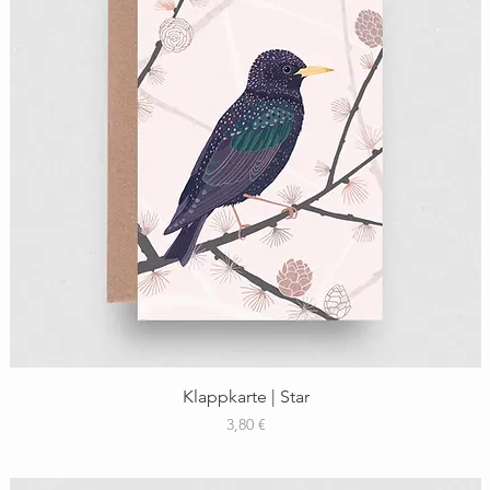
Schnellansicht
Klappkarte | Star
Preis
3,80 €