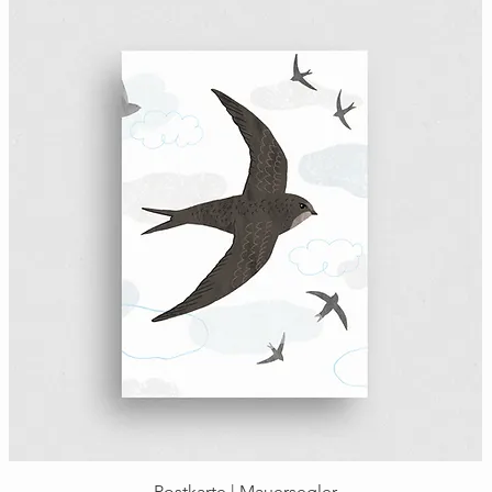
Schnellansicht
Postkarte | Mauersegler