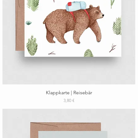
Schnellansicht
Klappkarte | Reisebär
Preis
3,80 €