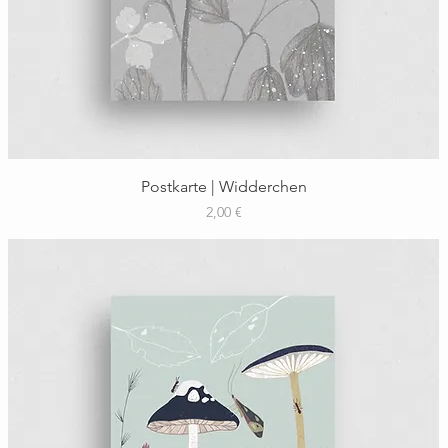
Schnellansicht
Postkarte | Widderchen
Preis
2,00 €