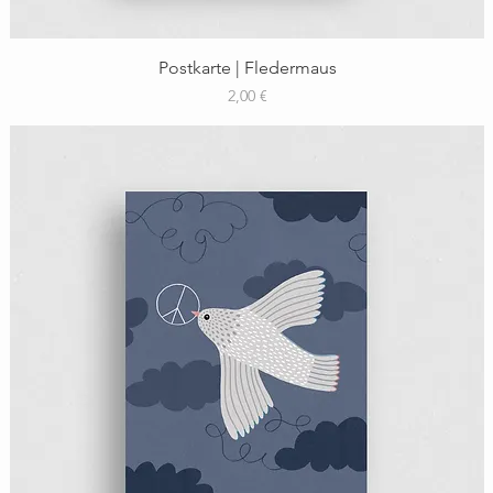
Schnellansicht
Postkarte | Fledermaus
Preis
2,00 €