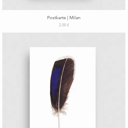
Schnellansicht
Postkarte | Milan
Preis
2,00 €