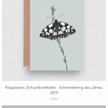
Schnellansicht
Klappkarte | Schachbrettfalter - Schmetterling des Jahres
2019
Preis
3,80 €