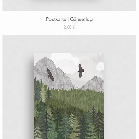
Schnellansicht
Postkarte | Gänseflug
Preis
2,00 €