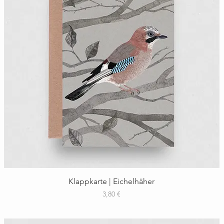
Schnellansicht
Klappkarte | Eichelhäher
Preis
3,80 €