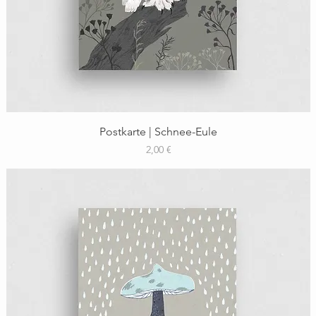
Schnellansicht
Postkarte | Schnee-Eule
Preis
2,00 €