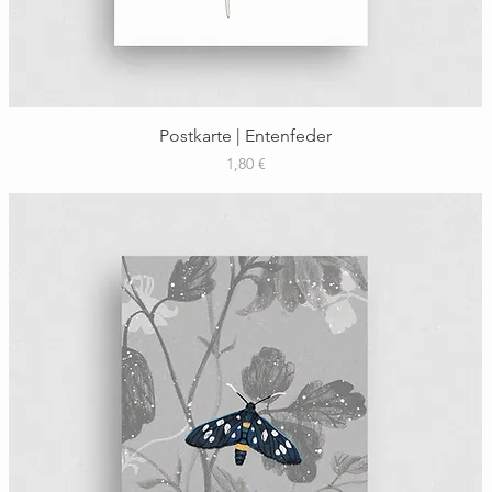
Schnellansicht
Postkarte | Entenfeder
Preis
1,80 €