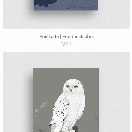
Schnellansicht
Postkarte | Friedenstaube
Preis
2,00 €