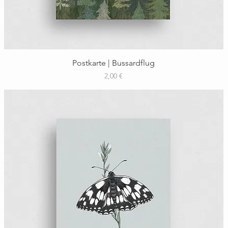
Schnellansicht
Postkarte | Bussardflug
Preis
2,00 €