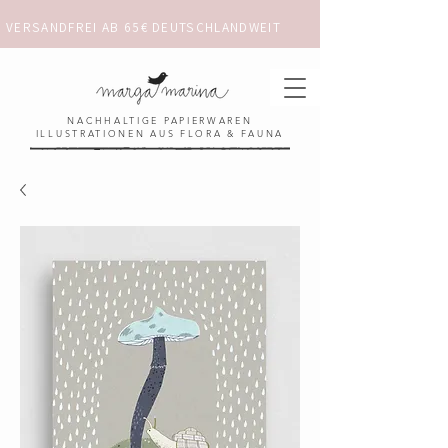
VERSANDFREI AB 65€ DEUTSCHLANDWEIT                      ✺  𓋼 ✦ ☼ ⚚ 
NACHHALTIGE PAPIERWAREN
ILLUSTRATIONEN AUS FLORA & FAUNA