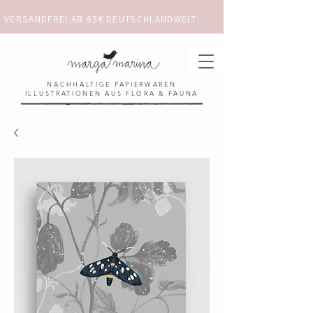
VERSANDFREI AB 65€ DEUTSCHLANDWEIT                      ✺  𓋼 ✦ ☼ ⚚ 
NACHHALTIGE PAPIERWAREN
ILLUSTRATIONEN AUS FLORA & FAUNA