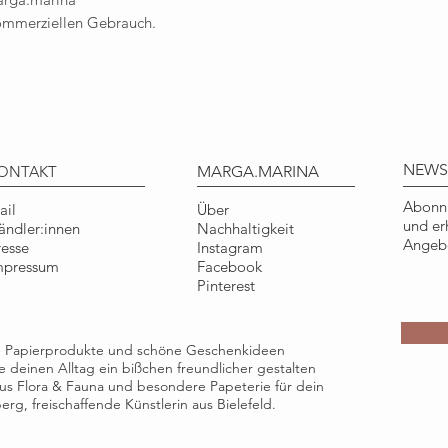
kein Spielzeug und 
kommerziellen Gebrauch.
Alter von 6 Jahren. 
Jahren, da durch Ve
Kleinteilen Ersticku
NEWS
ONTAKT
MARGA.MARINA
Abonni
ail
Über
und er
ändler:innen
Nachhaltigkeit
Angebo
resse
Instagram
mpressum
Facebook
Pinterest
ge Papierprodukte und schöne Geschenkideen
die deinen Alltag ein bißchen freundlicher gestalten
e aus Flora & Fauna und besondere Papeterie für dein
rg, freischaffende Künstlerin aus Bielefeld.