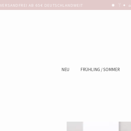
VERSANDFREI AB 65€ DEUTSCHLANDWEIT                      ✺  𓋼 ✦ ☼ ⚚
NEU
FRÜHLING / SOMMER