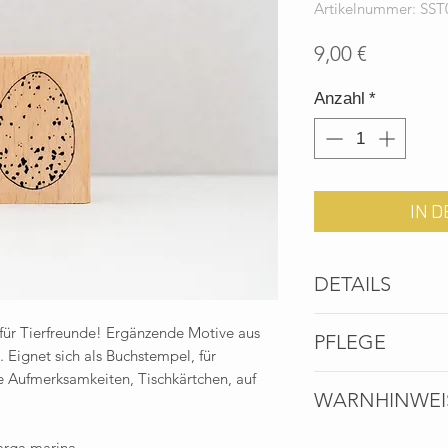
Artikelnummer: SST
Preis
9,00 €
Anzahl
*
IN 
DETAILS
Menge: 1 Stempel
 für Tierfreunde!
Ergänzende Motive aus
PFLEGE
Motivgröße: ca. 3,8
 Eignet sich als Buchstempel, für
Herstellung: Zeich
e Aufmerksamkeiten, Tischkärtchen, auf
Um lange Freude an
Material: Stempelgu
WARNHINWEI
ratsam, nach dem G
Waldbewirtschaftung
einem feuchten Tuch
Achtung Kleinteile!
marga.marina
Stempelreiniger zu 