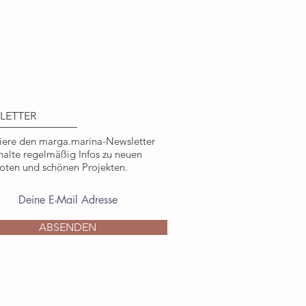
geeignet für Kinder ab einem
Nicht geeignet für Kinder unter 3
rschlucken oder Einatmen von
ngsgefahr besteht.
LETTER
ere den marga.marina-Newsletter
halte regelmäßig Infos zu neuen
ten und schönen Projekten.
ABSENDEN