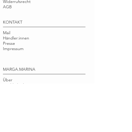
Widerrufsrecht
AGB
KONTAKT
Mail
Händler:innen
Presse
Impressum
MARGA.MARINA
Über
Nachhaltigkeit
Instagram
Facebook
Pinterest
marga.marina verbindet nachhaltige
Papierprodukte und schöne
Geschenkideen
mit positiven Natur Illustrationen, die