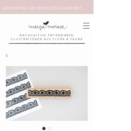
VERSANDFREI AB 65€ DEUTSCHLANDWEIT                      ✺  𓋼 ✦ ☼ ⚚ 
NACHHALTIGE PAPIERWAREN
ILLUSTRATIONEN AUS FLORA & FAUNA