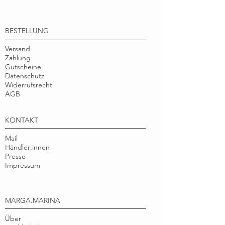
GRÖßE (CM)
nicht kommerziellen Gebrauch.
MATERIAL
Buchenholz
Warnhinweis: Achtung Kleinteile!
BESTELLUNG
Kunstharz
Nicht geeignet für Kinder unter 3 Jahren,
da durch Verschlucken oder Einatmen von
Versand
HERSTELLUNG
Zeichnung
Zahlung
Kleinteilen Erstickungsgefahr besteht.
Gutscheine
Handmontage
Datenschutz
Widerrufsrecht
DESIGN
Illustration
AGB
© Tine Pagenberg
KONTAKT
Mail
Händler:innen
Presse
Impressum
MARGA.MARINA
Über