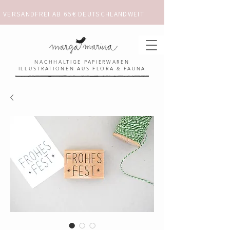
VERSANDFREI AB 65€ DEUTSCHLANDWEIT                      ✺  𓋼 ✦ ☼ ⚚ 
NACHHALTIGE PAPIERWAREN
ILLUSTRATIONEN AUS FLORA & FAUNA