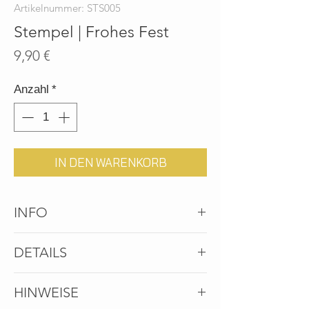
Artikelnummer: STS005
Stempel | Frohes Fest
Preis
9,90 €
Anzahl
*
IN DEN WARENKORB
INFO
Ein Stempel für die festliche Zeit
DETAILS
Verschönert deine Geschenkideen,
Winterpost u.v.m.
MENGE
1 Stempel
HINWEISE