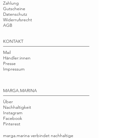
HERSTELLUNG
Zeichnung
Zahlung
Kleinteilen Erstickungsgefahr besteht.
Gutscheine
Handmontage
Datenschutz
Widerrufsrecht
DESIGN
Illustration
AGB
© Tine Pagenberg
KONTAKT
Mail
Händler:innen
Presse
Impressum
MARGA.MARINA
Über
Nachhaltigkeit
Instagram
Facebook
Pinterest
marga.marina verbindet nachhaltige