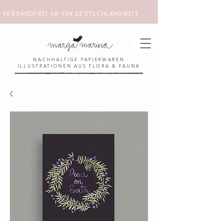
VERSANDFREI AB 65€ DEUTSCHLANDWEIT                      ✺  𓋼 ✦ ☼ ⚚ 
NACHHALTIGE PAPIERWAREN
ILLUSTRATIONEN AUS FLORA & FAUNA