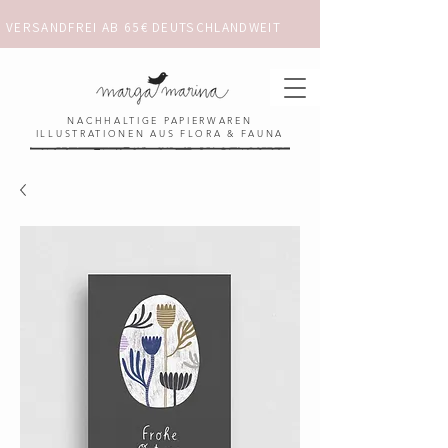
VERSANDFREI AB 65€ DEUTSCHLANDWEIT                      ✺  𓋼 ✦ ☼ ⚚ 
NACHHALTIGE PAPIERWAREN
ILLUSTRATIONEN AUS FLORA & FAUNA