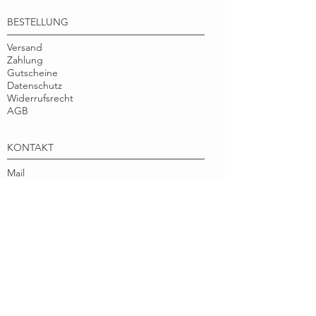
BESTELLUNG
Versand
Zahlung
Gutscheine
Datenschutz
Widerrufsrecht
AGB
KONTAKT
Mail
Händler:innen
Presse
Impressum
MARGA.MARINA
Über
Nachhaltigkeit
Instagram