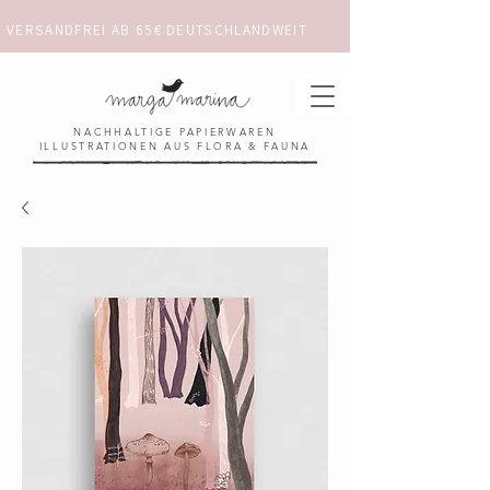
VERSANDFREI AB 65€ DEUTSCHLANDWEIT                      ✺  𓋼 ✦ ☼ ⚚ 
NACHHALTIGE PAPIERWAREN
ILLUSTRATIONEN AUS FLORA & FAUNA