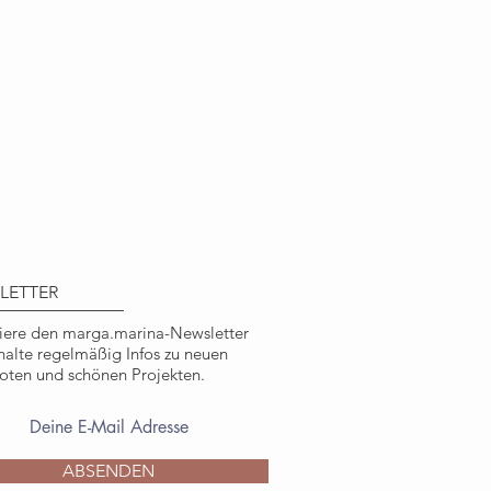
48 mm x 105 mm
clingpapier, 400g/qm stark
iziert, ausgezeichnet mit dem EU
utraler Druck, in Deutschland
 Pagenberg, marga.marina
ichen, nicht kommerziellen
LETTER
ere den marga.marina-Newsletter
halte regelmäßig Infos zu neuen
ten und schönen Projekten.
ABSENDEN