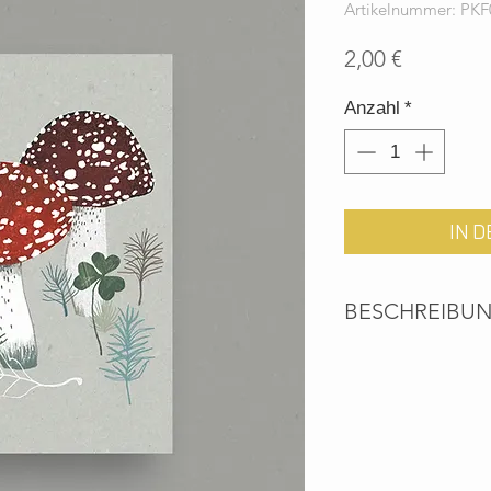
Artikelnummer: PKF
Preis
2,00 €
Anzahl
*
IN 
BESCHREIBU
Umweltfreundliche 
Recyclingpapier - P
Shop erhältlich.
Liebevoll illustrier
Hand gezeichnet und
Natur entworfen.