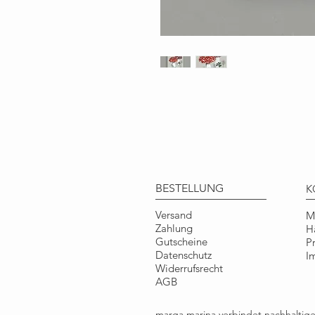
BESTELLUNG
K
Versand
M
Zahlung
H
Gutscheine
P
Datenschutz
I
Widerrufsrecht
AGB
marga.marina verbindet nachhalti