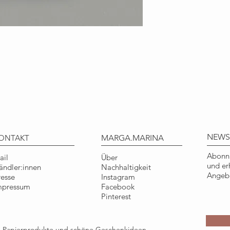
DETAILS
Format: DIN A6, 1
Material: 100% Recy
Qualität: FSC zertif
Eco-Label
Herstellung: klimane
gefertigt
COPYRIGHT
Illustration © Tine
Nur für den persönl
NEWS
ONTAKT
MARGA.MARINA
Gebrauch.
Abonni
ail
Über
und er
ändler:innen
Nachhaltigkeit
Angebo
resse
Instagram
mpressum
Facebook
Pinterest
ge Papierprodukte und schöne Geschenkideen