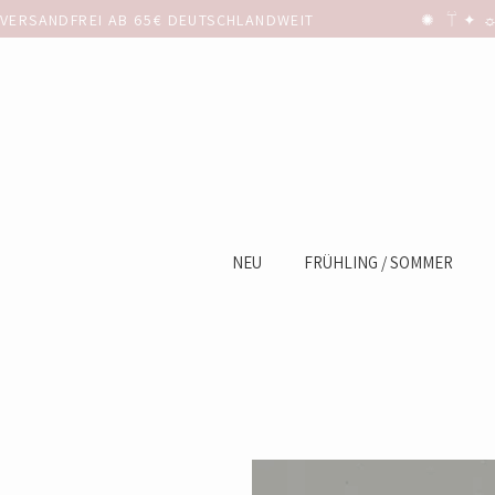
VERSANDFREI AB 65€ DEUTSCHLANDWEIT                      ✺  𓋼 ✦ ☼ ⚚
NEU
FRÜHLING / SOMMER