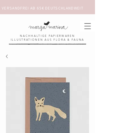
VERSANDFREI AB 65€ DEUTSCHLANDWEIT                      ✺  𓋼 ✦ ☼ ⚚ 
NACHHALTIGE PAPIERWAREN
ILLUSTRATIONEN AUS FLORA & FAUNA