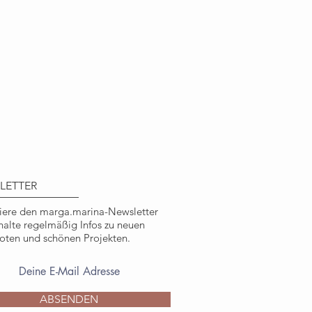
tes Motiv aus Flora & Fauna, von
 in großer Verbundenheit zur
 mm x 105 mm (Karte gefaltet)
clingpapier, 300g/qm stark
chnet mit dem Umweltzeichen
utraler Druck, in Deutschland
LETTER
yclingpapier, braun
ere den marga.marina-Newsletter
halte regelmäßig Infos zu neuen
ten und schönen Projekten.
 Pagenberg, marga.marina
ichen, nicht kommerziellen
ABSENDEN