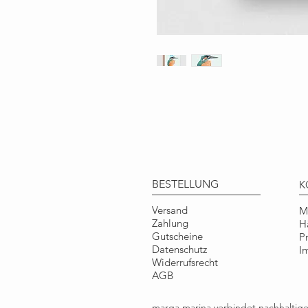
BESTELLUNG
K
Versand
M
Zahlung
H
Gutscheine
P
Datenschutz
I
Widerrufsrecht
AGB
marga.marina verbindet nachhalti