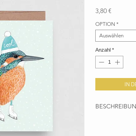
Preis
3,80 €
OPTION
*
Auswählen
Anzahl
*
IN 
BESCHREIBU
Umweltfreundliche 
Recyclingpapier ink
Umschlag.