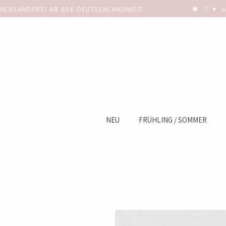
VERSANDFREI AB 65€ DEUTSCHLANDWEIT                      ✺  𓋼 ✦ ☼ ⚚
NEU
FRÜHLING / SOMMER