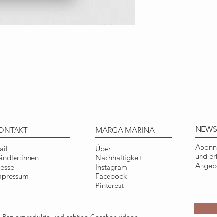
Liebevoll illustrier
Hand gezeichnet und
Natur entworfen.
Art.-Nr.: KKW001
DETAILS
Format: DIN A6, 148
Material: 100% Recy
Qualität: ausgezei
Blauer Engel
Herstellung: klimane
NEWS
ONTAKT
MARGA.MARINA
gefertigt
Umschlag: 100% Rec
Abonni
ail
Über
und er
ändler:innen
Nachhaltigkeit
COPYRIGHT
Angebo
resse
Instagram
Illustration © Tine
mpressum
Facebook
Nur für den persönl
Pinterest
Gebrauch.
ge Papierprodukte und schöne Geschenkideen