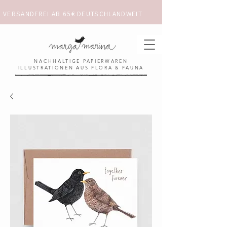
VERSANDFREI AB 65€ DEUTSCHLANDWEIT                      ✺  𓋼 ✦ ☼ ⚚ 
NACHHALTIGE PAPIERWAREN
ILLUSTRATIONEN AUS FLORA & FAUNA