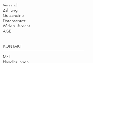
Versand
Zahlung
Gutscheine
Datenschutz
Widerrufsrecht
AGB
KONTAKT
Mail
Händler:innen
Presse
Impressum
MARGA.MARINA
Über
Nachhaltigkeit
Instagram
Facebook
Pinterest