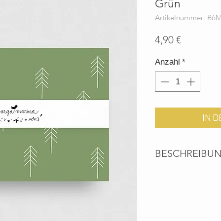
Grün
Artikelnummer: B6
Preis
4,90 €
Anzahl
*
IN 
BESCHREIBU
Fein illustrierte Bri
und Grußbotschafte
Aus Liebe zum handg
DETAILS