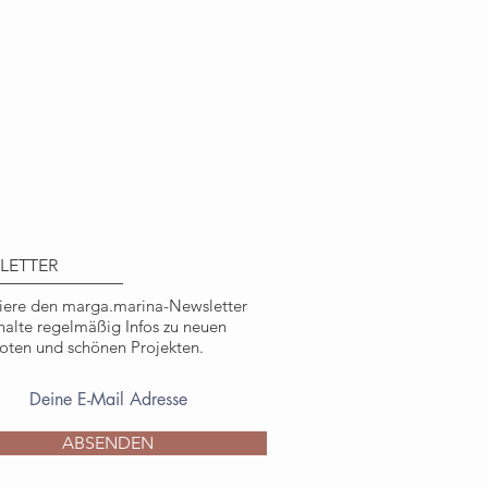
ßkartenformat) / ca. 16 x 11,5
apier
aler Druck
 Pagenberg, marga.marina
ichen, nicht kommerziellen
LETTER
ere den marga.marina-Newsletter
halte regelmäßig Infos zu neuen
ten und schönen Projekten.
ABSENDEN