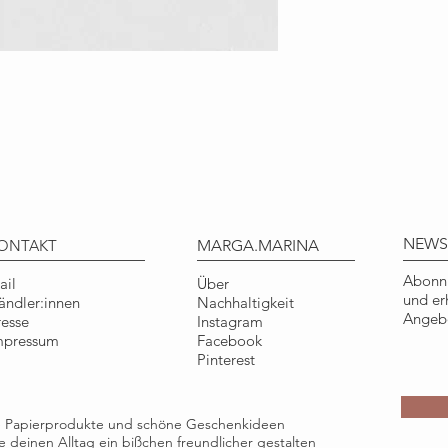
Menge: 6 Stück
Format: DIN C6 (Gru
cm
Material: 80g/qm P
Qualität: klimaneutr
COPYRIGHT
Illustration © Tine
Nur für den persönl
Gebrauch.
NEWS
ONTAKT
MARGA.MARINA
Abonni
ail
Über
und er
ändler:innen
Nachhaltigkeit
Angebo
resse
Instagram
mpressum
Facebook
Pinterest
ge Papierprodukte und schöne Geschenkideen
die deinen Alltag ein bißchen freundlicher gestalten