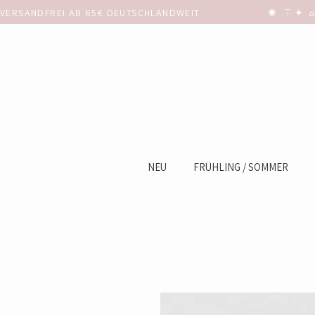
VERSANDFREI AB 65€ DEUTSCHLANDWEIT                      ✺  𓋼 ✦ ☼ ⚚
NEU
FRÜHLING / SOMMER