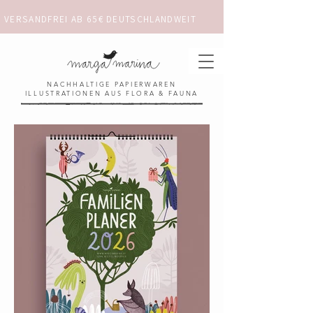
VERSANDFREI AB 65€ DEUTSCHLANDWEIT                      ✺  𓋼 ✦ ☼ ⚚ 
NACHHALTIGE PAPIERWAREN
ILLUSTRATIONEN AUS FLORA & FAUNA