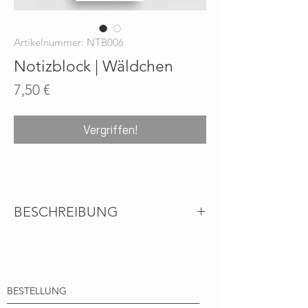
Artikelnummer: NTB006
Notizblock | Wäldchen
Preis
7,50 €
Vergriffen!
BESCHREIBUNG
Umweltfreundlicher Notizblock aus 100%
Recyclingpapier mit viel Platz für Deine
Ideen, Briefe & To-Do-Listen.
BESTELLUNG
DETAILS