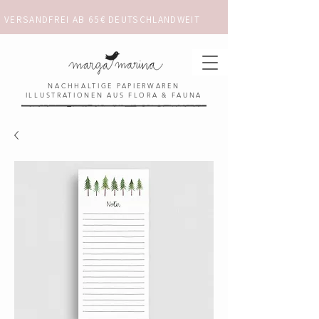
VERSANDFREI AB 65€ DEUTSCHLANDWEIT                      ✺  𓋼 ✦ ☼ ⚚ 
NACHHALTIGE PAPIERWAREN
ILLUSTRATIONEN AUS FLORA & FAUNA