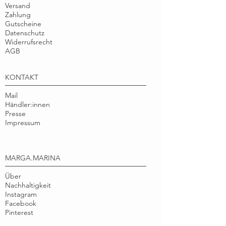
Format: 10 x 21 cm
Versand
Zahlung
Menge: 50 Blatt
Gutscheine
Material: 100% Recyclingpapier, 300g/qm
Datenschutz
stark
Widerrufsrecht
Qualität: ausgezeichnet mit dem
AGB
Umweltzeichen Blauer Engel
Herstellung: klimaneutraler Druck, in
KONTAKT
Deutschland gefertigt
Mail
Händler:innen
COPYRIGHT
Presse
Illustration © Tine Pagenberg,
Impressum
marga.marina
Nur für den persönlichen, nicht
kommerziellen Gebrauch.
MARGA.MARINA
Über
Nachhaltigkeit
Instagram
Facebook
Pinterest