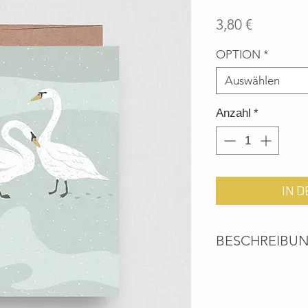
Preis
3,80 €
OPTION
*
Auswählen
Anzahl
*
IN 
BESCHREIBU
Umweltfreundliche 
Recyclingpapier ink
Umschlag.