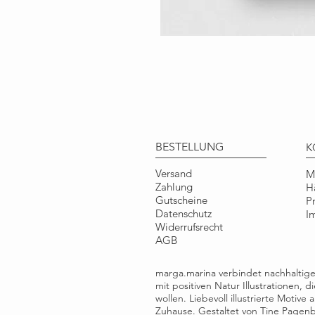
BESTELLUNG
K
Versand
M
Zahlung
H
Gutscheine
P
Datenschutz
I
Widerrufsrecht
AGB
marga.marina verbindet nachhalti
mit positiven Natur Illustrationen, 
wollen. Liebevoll illustrierte Motiv
Zuhause. Gestaltet von Tine Pagenbe