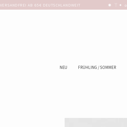
VERSANDFREI AB 65€ DEUTSCHLANDWEIT                      ✺  𓋼 ✦ ☼ ⚚
NEU
FRÜHLING / SOMMER