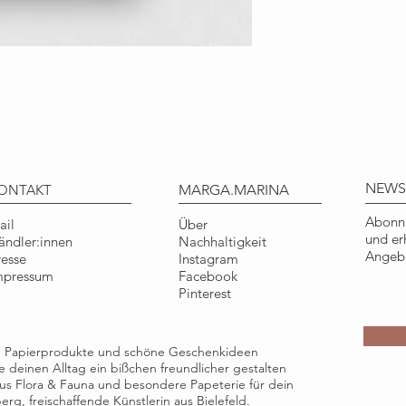
Liebevoll illustrier
Hand gezeichnet und
Natur entworfen.
Art.-Nr.: KKT006
DETAILS
Format: DIN A6, 148
Material: 100% Recy
Qualität: ausgezei
NEWS
ONTAKT
MARGA.MARINA
Blauer Engel
Abonni
ail
Über
Herstellung: klimane
und er
ändler:innen
Nachhaltigkeit
gefertigt
Angebo
resse
Instagram
Umschlag: 100% Rec
mpressum
Facebook
Pinterest
COPYRIGHT
Illustration © Tine
Nur für den persönl
ge Papierprodukte und schöne Geschenkideen
Gebrauch.
die deinen Alltag ein bißchen freundlicher gestalten
e aus Flora & Fauna und besondere Papeterie für dein
rg, freischaffende Künstlerin aus Bielefeld.