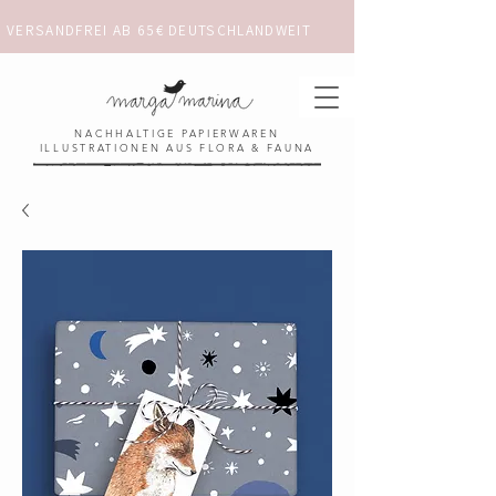
VERSANDFREI AB 65€ DEUTSCHLANDWEIT                      ✺  𓋼 ✦ ☼ ⚚ 
NACHHALTIGE PAPIERWAREN
ILLUSTRATIONEN AUS FLORA & FAUNA